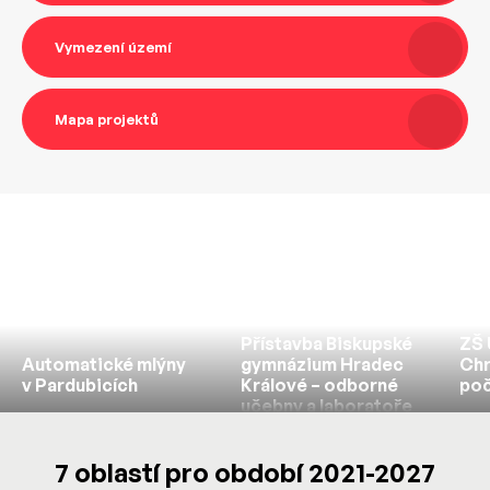
Vymezení území
Mapa projektů
Přístavba Biskupské
ZŠ 
Automatické mlýny
gymnázium Hradec
Chr
v Pardubicích
Králové – odborné
poč
učebny a laboratoře
7 oblastí pro období 2021-2027