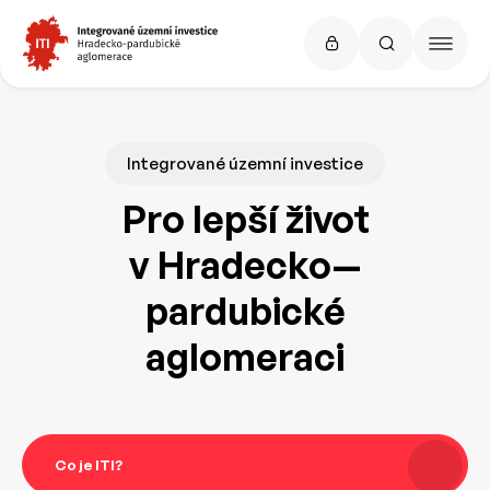
Integrované územní investice
Pro lepší život
v Hradecko—
pardubické
aglomeraci
Co je ITI?