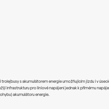
ři trolejbusy s akumulátorem energie umožňujícím jízdu i v úsec
yužijí infrastrukturu pro liniové napájení jednak k přímému napá
pohybu) akumulátoru energie.