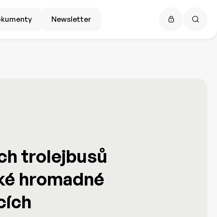
okumenty
Newsletter
ch trolejbusů
ké hromadné
cích