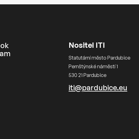
Nositel ITI
ook
ram
Statutární město Pardubice
Pernštýnské náměstí 1
530 21 Pardubice
iti@pardubice.eu