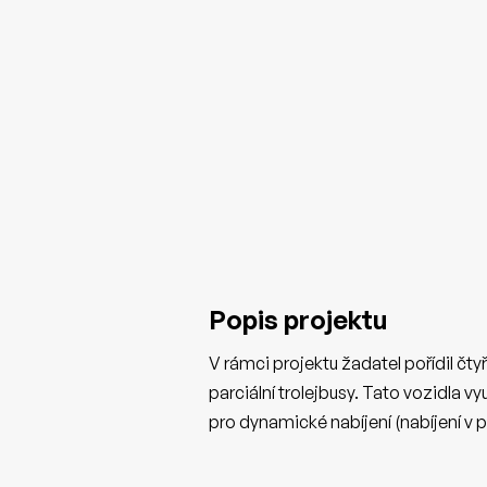
Popis projektu
V rámci projektu žadatel pořídil čty
parciální trolejbusy. Tato vozidla v
pro dynamické nabíjení (nabíjení v 