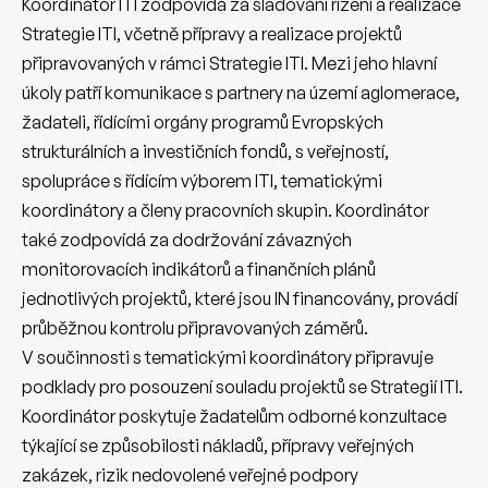
Koordinátor ITI zodpovídá za slaďování řízení a realizace
Strategie ITI, včetně přípravy a realizace projektů
připravovaných v rámci Strategie ITI. Mezi jeho hlavní
úkoly patří komunikace s partnery na území aglomerace,
žadateli, řídícími orgány programů Evropských
strukturálních a investičních fondů, s veřejností,
spolupráce s řídícím výborem ITI, tematickými
koordinátory a členy pracovních skupin. Koordinátor
také zodpovídá za dodržování závazných
monitorovacích indikátorů a finančních plánů
jednotlivých projektů, které jsou IN financovány, provádí
průběžnou kontrolu připravovaných záměrů.
V součinnosti s tematickými koordinátory připravuje
podklady pro posouzení souladu projektů se Strategií ITI.
Koordinátor poskytuje žadatelům odborné konzultace
týkající se způsobilosti nákladů, přípravy veřejných
zakázek, rizik nedovolené veřejné podpory