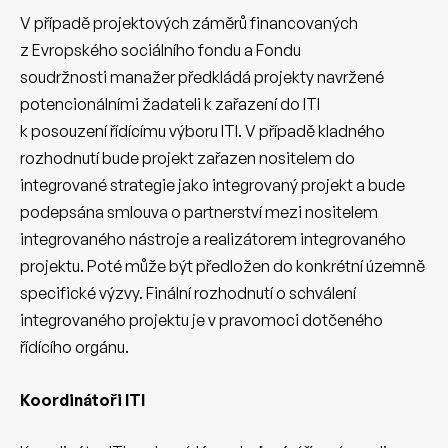
V případě projektových záměrů financovaných
z Evropského sociálního fondu a Fondu
soudržnosti manažer předkládá projekty navržené
potencionálními žadateli k zařazení do ITI
k posouzení řídícímu výboru ITI. V případě kladného
rozhodnutí bude projekt zařazen nositelem do
integrované strategie jako integrovaný projekt a bude
podepsána smlouva o partnerství mezi nositelem
integrovaného nástroje a realizátorem integrovaného
projektu. Poté může být předložen do konkrétní územně
specifické výzvy. Finální rozhodnutí o schválení
integrovaného projektu je v pravomoci dotčeného
řídícího orgánu.
Koordinátoři ITI