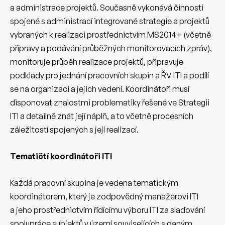
a administrace projektů. Současně vykonává činnosti
spojené s administrací integrované strategie a projektů
vybraných k realizaci prostřednictvím MS2014+ (včetně
přípravy a podávání průběžných monitorovacích zpráv),
monitoruje průběh realizace projektů, připravuje
podklady pro jednání pracovních skupin a ŘV ITI a podílí
se na organizaci a jejich vedení. Koordinátoři musí
disponovat znalostmi problematiky řešené ve Strategii
ITI a detailně znát její náplň, a to včetně procesních
záležitostí spojených s její realizací.
Tematičtí koordinátoři ITI
Každá pracovní skupina je vedena tematickým
koordinátorem, který je zodpovědný manažerovi ITI
a jeho prostřednictvím řídícímu výboru ITI za slaďování
spolupráce subjektů v území souvisejících s daným