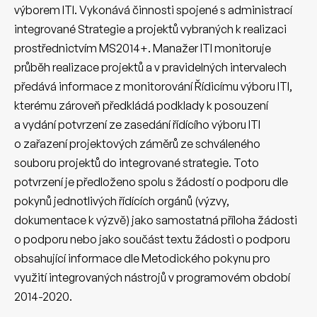
výborem ITI. Vykonává činnosti spojené s administrací
integrované Strategie a projektů vybraných k realizaci
prostřednictvím MS2014+. Manažer ITI monitoruje
průběh realizace projektů a v pravidelných intervalech
předává informace z monitorování Řídicímu výboru ITI,
kterému zároveň předkládá podklady k posouzení
a vydání potvrzení ze zasedání řídícího výboru ITI
o zařazení projektových záměrů ze schváleného
souboru projektů do integrované strategie. Toto
potvrzení je předloženo spolu s žádostí o podporu dle
pokynů jednotlivých řídících orgánů (výzvy,
dokumentace k výzvě) jako samostatná příloha žádosti
o podporu nebo jako součást textu žádosti o podporu
obsahující informace dle Metodického pokynu pro
využití integrovaných nástrojů v programovém období
2014-2020.