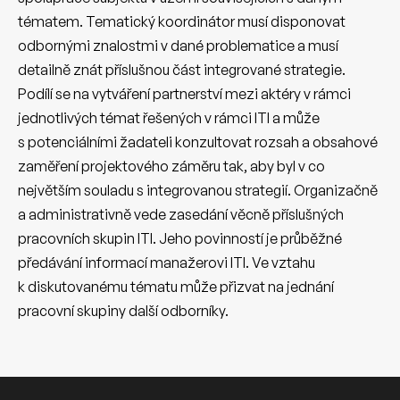
tématem. Tematický koordinátor musí disponovat
odbornými znalostmi v dané problematice a musí
detailně znát příslušnou část integrované strategie.
Podílí se na vytváření partnerství mezi aktéry v rámci
jednotlivých témat řešených v rámci ITI a může
s potenciálními žadateli konzultovat rozsah a obsahové
zaměření projektového záměru tak, aby byl v co
největším souladu s integrovanou strategií. Organizačně
a administrativně vede zasedání věcně příslušných
pracovních skupin ITI. Jeho povinností je průběžné
předávání informací manažerovi ITI. Ve vztahu
k diskutovanému tématu může přizvat na jednání
pracovní skupiny další odborníky.