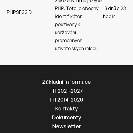
založenými na jazyce
PHP. Toto je obecný
13 dnů a 23
PHPSESSID
identifikátor
hodin
používaný k
udržování
proměnných
uživatelských relací.
Základní informace
ITI 2021-2027
ITI 2014-2020
Kontakty
Dokumenty
Newsletter