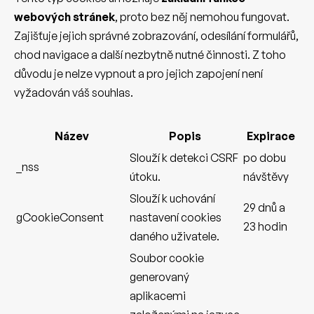
webových stránek
, proto bez něj nemohou fungovat.
Zajišťuje jejich správné zobrazování, odesílání formulářů,
chod navigace a další nezbytně nutné činnosti. Z toho
důvodu je nelze vypnout a pro jejich zapojení není
vyžadován váš souhlas.
Název
Popis
Expirace
Slouží k detekci CSRF
po dobu
_nss
útoku.
návštěvy
Slouží k uchování
29 dnů a
gCookieConsent
nastavení cookies
23 hodin
daného uživatele.
Soubor cookie
generovaný
aplikacemi