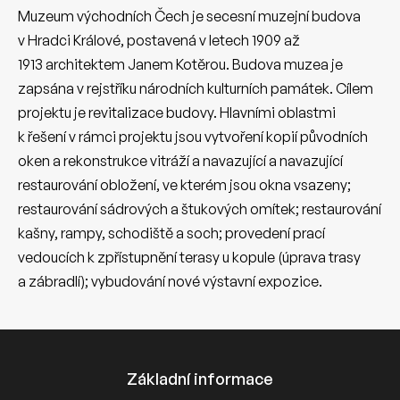
Muzeum východních Čech je secesní muzejní budova
v Hradci Králové, postavená v letech 1909 až
1913 architektem Janem Kotěrou. Budova muzea je
zapsána v rejstříku národních kulturních památek. Cílem
projektu je revitalizace budovy. Hlavními oblastmi
k řešení v rámci projektu jsou vytvoření kopií původních
oken a rekonstrukce vitráží a navazující a navazující
restaurování obložení, ve kterém jsou okna vsazeny;
restaurování sádrových a štukových omítek; restaurování
kašny, rampy, schodiště a soch; provedení prací
vedoucích k zpřístupnění terasy u kopule (úprava trasy
a zábradlí); vybudování nové výstavní expozice.
Základní informace