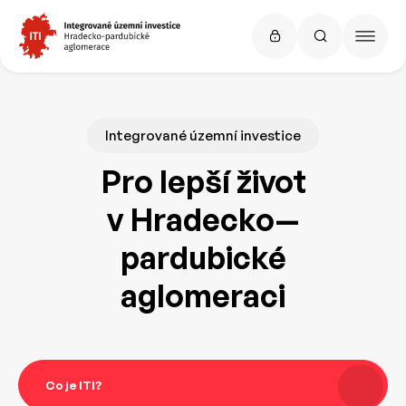
Integrované územní investice
Pro lepší život
v Hradecko—
pardubické
aglomeraci
Co je ITI?