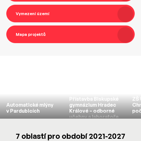
Vymezení území
Mapa projektů
Přístavba Biskupské
ZŠ 
Automatické mlýny
gymnázium Hradec
Chr
v Pardubicích
Králové – odborné
poč
učebny a laboratoře
7 oblastí pro období 2021-2027