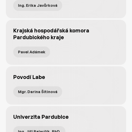
Ing. Erika Javůrková
Krajská hospodářská komora
Pardubického kraje
Pavel Adámek
Povodí Labe
Mgr. Darina Šitinová
Univerzita Pardubice
Ing. Jiří Palarčík, PhD.