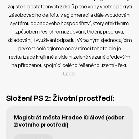
zajištění dostatečných zdrojů pitné vody včetně pokrytí
zásobovacího deficitu v aglomeraci a dále vybudování
systému odpadového hospodářství, který efektivním
způsobem řeší shromažďování, třídění, přepravu,
skladování, i využívání odpadu. Výrazným sjednocujícím
prvkem celé aglomerace v rámci tohoto cíle je
revitalizace krajinné a sídelní zeleně vázané především
na přirozenou spojnici celého řešeného území - řeku
Labe.
Složení PS 2: Životní prostředí:
Magistrát města Hradce Králové (odbor
životního prostředí)