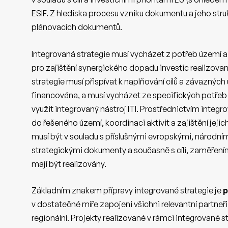
ESIF. Z hlediska procesu vzniku dokumentu a jeho struk
plánovacích dokumentů.
Integrovaná strategie musí vycházet z potřeb území a
pro zajištění synergického dopadu investic realizovan
strategie musí přispívat k naplňování cílů a závazných
financována, a musí vycházet ze specifických potřeb
využit integrovaný nástroj ITI. Prostřednictvím integ
do řešeného území, koordinaci aktivit a zajištění jeji
musí být v souladu s příslušnými evropskými, národním
strategickými dokumenty a současně s cíli, zaměření
mají být realizovány.
Základním znakem přípravy integrované strategie je
p
v dostatečné míře zapojeni všichni relevantní partneři
regionální. Projekty realizované v rámci integrované s