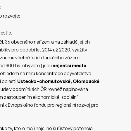
:
 rozvoje;
estic.
l. 36 obecného nařízení a na základě jejich
bliky pro období let 2014 až 2020, využity
ýznamu včetně jejich funkčního zázemí.
ad 300 tis. obyvatel) jsou
největší města
S ohledem na míru koncentrace obyvatelstva
i oblasti
Ústecko–chomutovské, Olomoucké
TI bude v podmínkách ČR rovněž naplňována
ím zastoupením ekonomické, sociální
zení k Evropského fondu pro regionální rozvoj pro
o ty, které mají nejsilnější růstový potenciál