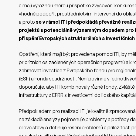
a mají výraznou měrou přispět ke zvyšování konkurenc
vhodné podpořit prostřednictvím intervencí do oblastí
a proto
se v rámci ITI předpokládá převážně realiz
projektů s potenciálně významným dopadem pro ř
přispění Evropských strukturálních a investičních 
Opatření, která mají být provedena pomocí ITI, by měl
prioritních os začleněných operačních programů a k 
zahrnovat investice z Evropského fondu pro regionáln
(ESF) a Fondu soudržnosti. Není povinné v jednotlivý
doporučuje, aby ITI kombinovaly různé fondy. Zvláště 
infrastruktury z EFRR s investicemi do lidského kapitá
Předpokladem pro realizaci ITI je kvalitně zpracovan
na základě analýzy pojmenuje problémy a potřeby da
cílové stavy a definuje řešení problémů a příležitostí 
v souladu s cíli a investičními prioritami EU (s ohled