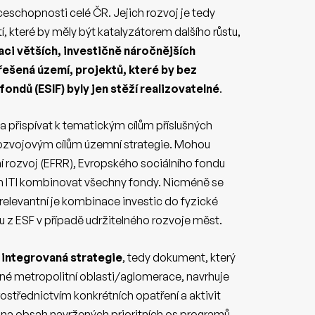
eschopnosti celé ČR. Jejich rozvoj je tedy
, které by měly být katalyzátorem dalšího růstu,
aci větších, investičně náročnějších
ešená území, projektů, které by bez
fondů (ESIF) byly jen stěží realizovatelné
.
a přispívat k tematickým cílům příslušných
rozvojovým cílům územní strategie. Mohou
í rozvoj (EFRR), Evropského sociálního fondu
ch ITI kombinovat všechny fondy. Nicméně se
relevantní je kombinace investic do fyzické
lu z ESF v případě udržitelného rozvoje měst.
á
integrovaná strategie
, tedy dokument, který
né metropolitní oblasti/aglomerace, navrhuje
prostřednictvím konkrétních opatření a aktivit
em na obsah navržených prioritních os programů