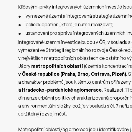
Klíčovými prvky integrovaných územních investic jsou
vymezené území a integrovaná strategie územního
balíček opatření, která je nutné realizovat;
ustanovení pro správu integrovaných územních inv
Integrované územní investice budou v ČR, v souladu s č
vymezení ve Strategii regionálního rozvoje České repu
v největších metropolitních oblastech celostátního v
Jádry
metropolitních oblastí
(území s koncentrací n
v České republice (Praha, Brno, Ostrava, Plzeň)
. 
a charakter problémů jsou k těmto centrům přiřazeny 
a Hradecko–pardubické aglomerace
. Realizací I
dimenze urbánní politiky charakterizovaná proporčn
a environmentální složky, což je v souladu s čl. 7 naří
udržitelný rozvoj měst.
Metropolitní oblasti/aglomerace jsou identifikovány jak