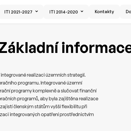
Kontakty
D
ITI 2021-2027
ITI 2014-2020
Základní informac
integrované realizaci územních strategií.
operačního programu. Integrované územní
rační programy komplexně a slučovat finanční
eračních programů, aby byla zajištěna realizace
jistí členským státům vyšší flexibilitu při
izaci integrovaných opatření prostřednictvím