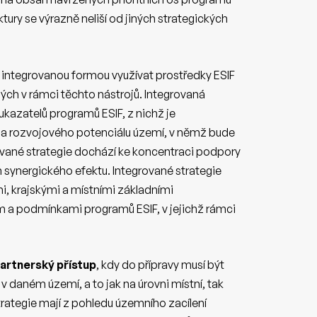
tury se výrazně neliší od jiných strategických
 integrovanou formou využívat prostředky ESIF
ých v rámci těchto nástrojů. Integrovaná
 ukazatelů programů ESIF, z nichž je
 a rozvojového potenciálu území, v němž bude
rované strategie dochází ke koncentraci podpory
ch synergického efektu. Integrované strategie
i, krajskými a místními základními
m a podmínkami programů ESIF, v jejichž rámci
artnerský přístup
, kdy do přípravy musí být
 v daném území, a to jak na úrovni místní, tak
trategie mají z pohledu územního zacílení