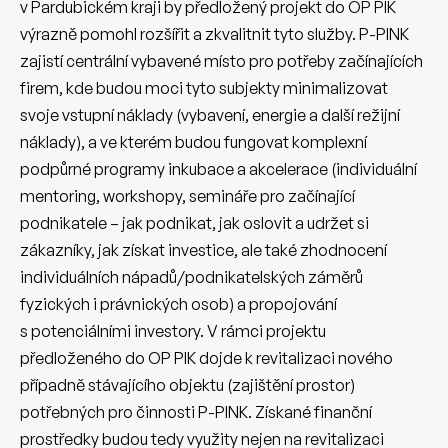
v Pardubickém kraji by předložený projekt do OP PIK
výrazně pomohl rozšířit a zkvalitnit tyto služby. P-PINK
zajistí centrální vybavené místo pro potřeby začínajících
firem, kde budou moci tyto subjekty minimalizovat
svoje vstupní náklady (vybavení, energie a další režijní
náklady), a ve kterém budou fungovat komplexní
podpůrné programy inkubace a akcelerace (individuální
mentoring, workshopy, semináře pro začínající
podnikatele – jak podnikat, jak oslovit a udržet si
zákazníky, jak získat investice, ale také zhodnocení
individuálních nápadů/podnikatelských záměrů
fyzických i právnických osob) a propojování
s potenciálními investory. V rámci projektu
předloženého do OP PIK dojde k revitalizaci nového
případně stávajícího objektu (zajištění prostor)
potřebných pro činnosti P-PINK. Získané finanční
prostředky budou tedy využity nejen na revitalizaci