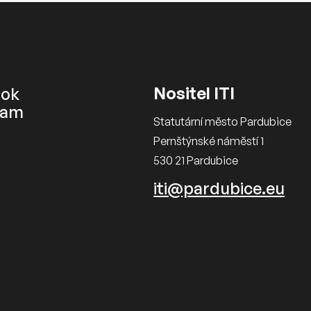
Nositel ITI
ook
ram
Statutární město Pardubice
Pernštýnské náměstí 1
530 21 Pardubice
iti@pardubice.eu