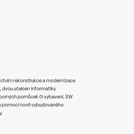
dnictvím rekonstrukce a modernizace
n, dvou učeben informatiky
 odborných pomůcek či vybavení, SW
štěn pomocí nově vybudovaného
y.