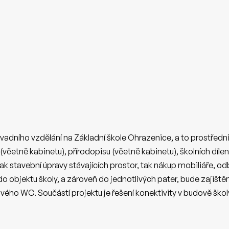
savadního vzdělání na Základní škole Ohrazenice, a to prostře
četně kabinetu), přírodopisu (včetně kabinetu), školních díle
í jak stavební úpravy stávajících prostor, tak nákup mobiliáře,
do objektu školy, a zároveň do jednotlivých pater, bude zaji
vého WC. Součástí projektu je řešení konektivity v budově škol