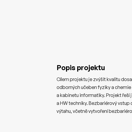
Popis projektu
Cílem projektu je zvýšit kvalitu do
odborných učeben fyziky a chemie (v
a kabinetu informatiky. Projekt řeš
a HW techniky. Bezbariérový vstup 
výtahu, včetně vytvoření bezbariéro