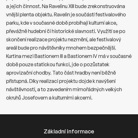
a jejich činnost. Na Ravelinu XIII bude zrekonstruována
vnější plenta objektu. Ravelin je součástí festivalového
parku, kde v současné době probíhají kulturní akce,
převážně hudební či historické slavnosti. Využití se po
skončení realizace projektu nezmění, ale festivalový
areál bude pro návštěvníky mnohem bezpečnější.
Kurtina mezi Bastionem III a Bastionem IV má v současné
době pouze statickou funkci, jde o pozůstatek
aprovizační chodby. Tato část hradby není běžně
přístupná. Díky realizaci projektu dojde k navýšení
návštěvnosti, a to zavedením mimořádných velkých
okruhů Josefovem a kulturními akcemi.
Základní informace