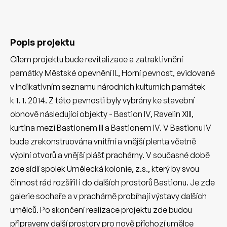
Popis projektu
Cílem projektu bude revitalizace a zatraktivnění
památky Městské opevnění II., Horní pevnost, evidované
v Indikativním seznamu národních kulturních památek
k 1. 1. 2014. Z této pevnosti byly vybrány ke stavební
obnově následující objekty - Bastion IV, Ravelin XIII,
kurtina mezi Bastionem III a Bastionem IV. V Bastionu IV
bude zrekonstruována vnitřní a vnější plenta včetně
výplní otvorů a vnější plášť prachárny. V současné době
zde sídlí spolek Umělecká kolonie, z.s., který by svou
činnost rád rozšířil i do dalších prostorů Bastionu. Je zde
galerie sochaře a v prachárně probíhají výstavy dalších
umělců. Po skončení realizace projektu zde budou
připraveny další prostory pro nově příchozí umělce