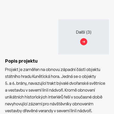
Další
(3)
Popis projektu
Projekt je zaměřen na obnovu západní části objektu
státního hradu Kunětická hora. Jedná se o objekty
5. a 6. brány, navazující trakt bývalé dvořanské světnice
a vestavbu v severní linii nádvoří. Kromě obnovení
unikátních historických interiérů řeší v současné době
nevyhovující zázemí pro návštěvníky obnovením
vestavby dřevěné verandy v severní linii nádvoří.