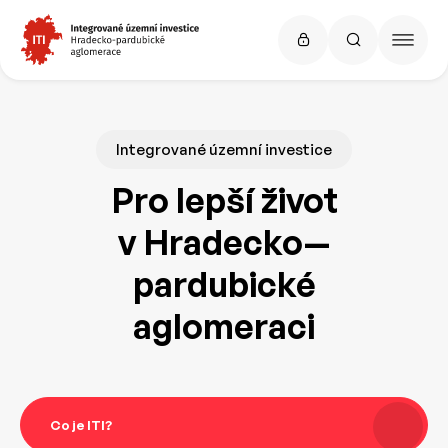
Integrované územní investice
Pro lepší život
v Hradecko—
pardubické
aglomeraci
Co je ITI?