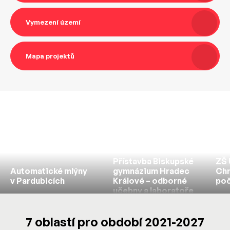
Vymezení území
Mapa projektů
Přístavba Biskupské
ZŠ 
Automatické mlýny
gymnázium Hradec
Chr
v Pardubicích
Králové – odborné
poč
učebny a laboratoře
7 oblastí pro období 2021-2027